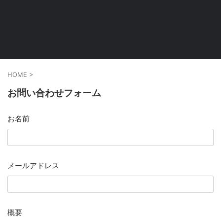
HOME
>
お問い合わせフォーム
お名前
メールアドレス
概要