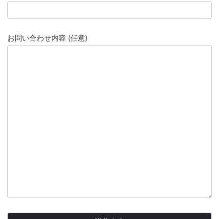
お問い合わせ内容 (任意)