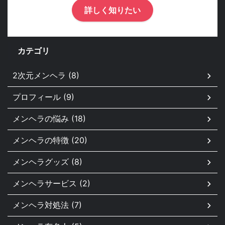
詳しく知りたい
カテゴリ
2次元メンヘラ (8)
プロフィール (9)
メンヘラの悩み (18)
メンヘラの特徴 (20)
メンヘラグッズ (8)
メンヘラサービス (2)
メンヘラ対処法 (7)