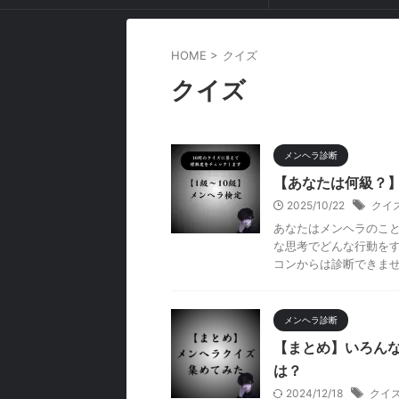
HOME
>
クイズ
クイズ
メンヘラ診断
【あなたは何級？
2025/10/22
クイ
あなたはメンヘラのこ
な思考でどんな行動をす
コンからは診断できません
メンヘラ診断
【まとめ】いろん
は？
2024/12/18
クイ