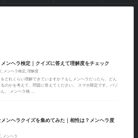
】メンヘラ検定｜クイズに答えて理解度をチェック
ズ
,
メンヘラ検定
,
理解度
とをどれくらい理解できていますか？もしメンヘラだったら、どん
るのかを考えて、問題に答えてください。 スマホ限定です。パソ
。 メンヘラ検 ...
なメンヘラクイズを集めてみた｜相性は？メンヘラ度
ズ
,
メンヘラ