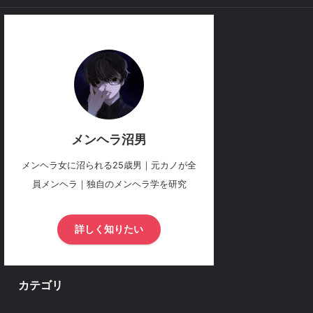
メンヘラ沼男
メンヘラ女に沼られる25歳男｜元カノが全
員メンヘラ｜独自のメンヘラ学を研究
詳しく知りたい
カテゴリ