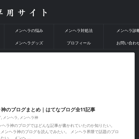
メンヘラの悩み
メンヘラ対処法
メンヘラ診
メンヘラグッズ
プロフィール
お問い合わ
神のブログまとめ｜はてなブログ全11記事
グ
,
メンヘラ
,
メンヘラ神
ンヘラ神のブログではどんな記事が書かれていたのか知りたい。
メンヘラ神のブログを読んでみたい。 メンヘラ界隈で話題のブロ
い。 メンヘ ...