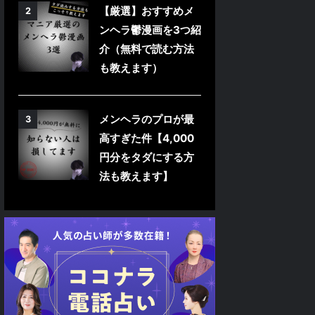
【厳選】おすすめメ
2
ンヘラ鬱漫画を3つ紹
介（無料で読む方法
も教えます）
メンヘラのプロが最
3
高すぎた件【4,000
円分をタダにする方
法も教えます】