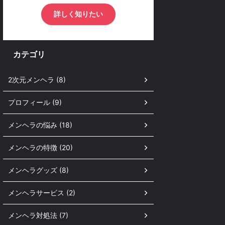
詳しく知りたい
カテゴリ
2次元メンヘラ (8)
プロフィール (9)
メンヘラの悩み (18)
メンヘラの特徴 (20)
メンヘラグッズ (8)
メンヘラサービス (2)
メンヘラ対処法 (7)