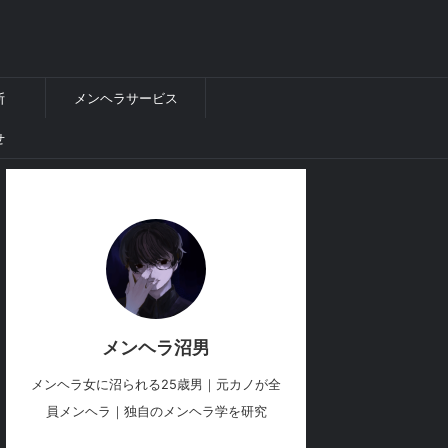
断
メンヘラサービス
せ
メンヘラ沼男
メンヘラ女に沼られる25歳男｜元カノが全
員メンヘラ｜独自のメンヘラ学を研究