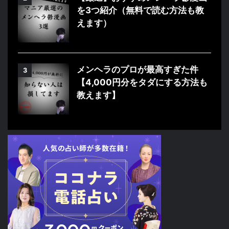
を3つ紹介（無料で読む方法も教
えます）
メンヘラのプロが最高すぎた件
3
【4,000円分をタダにする方法も
教えます】