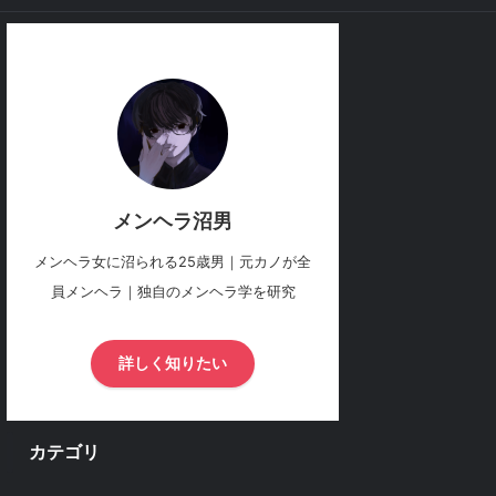
メンヘラ沼男
メンヘラ女に沼られる25歳男｜元カノが全
員メンヘラ｜独自のメンヘラ学を研究
詳しく知りたい
カテゴリ