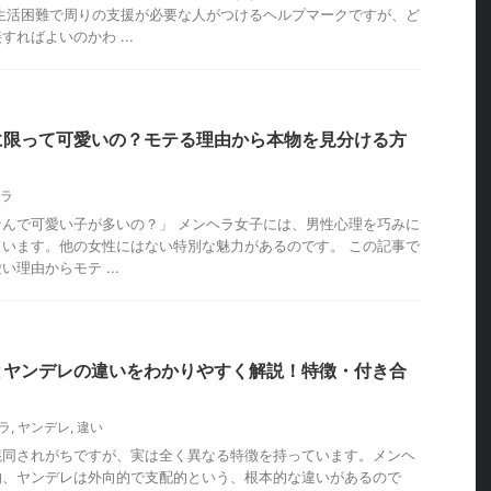
生活困難で周りの支援が必要な人がつけるヘルプマークですが、ど
ればよいのかわ ...
に限って可愛いの？モテる理由から本物を見分ける方
ラ
んで可愛い子が多いの？」 メンヘラ女子には、男性心理を巧みに
います。他の女性にはない特別な魅力があるのです。 この記事で
理由からモテ ...
とヤンデレの違いをわかりやすく解説！特徴・付き合
ラ
,
ヤンデレ
,
違い
混同されがちですが、実は全く異なる特徴を持っています。メンヘ
的、ヤンデレは外向的で支配的という、根本的な違いがあるので