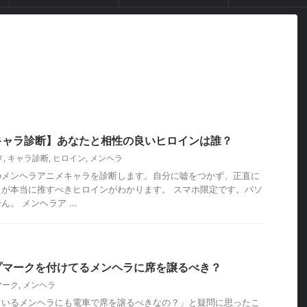
キャラ診断】あなたと相性の良いヒロインは誰？
メ
,
キャラ診断
,
ヒロイン
,
メンヘラ
のメンヘラアニメキャラを診断します。自分に嘘をつかず、正直に
が本当に推すべきヒロインがわかります。 スマホ限定です。パソ
。 メンヘラア ...
プマークを付けてるメンヘラに席を譲るべき？
マーク
,
メンヘラ
ているメンヘラにも電車で席を譲るべきなの？」と疑問に思ったこ