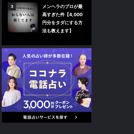
メンヘラのプロが最
3
高すぎた件【4,000
円分をタダにする方
法も教えます】