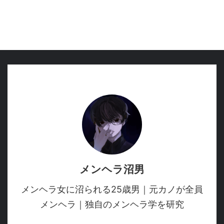
メンヘラ沼男
メンヘラ女に沼られる25歳男｜元カノが全員
メンヘラ｜独自のメンヘラ学を研究