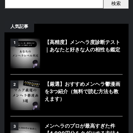
検索
人気記事
【高精度】メンヘラ度診断テスト
1
｜あなたと好きな人の相性も鑑定
【厳選】おすすめメンヘラ鬱漫画
2
を3つ紹介（無料で読む方法も教
えます）
メンヘラのプロが最高すぎた件
3