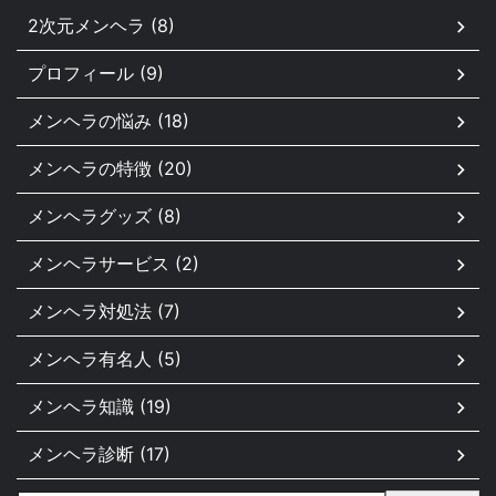
2次元メンヘラ (8)
プロフィール (9)
メンヘラの悩み (18)
メンヘラの特徴 (20)
メンヘラグッズ (8)
メンヘラサービス (2)
メンヘラ対処法 (7)
メンヘラ有名人 (5)
メンヘラ知識 (19)
メンヘラ診断 (17)