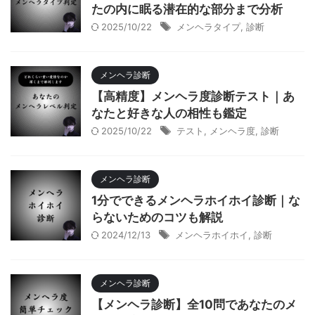
たの内に眠る潜在的な部分まで分析
2025/10/22
メンヘラタイプ
,
診断
メンヘラ診断
【高精度】メンヘラ度診断テスト｜あ
なたと好きな人の相性も鑑定
2025/10/22
テスト
,
メンヘラ度
,
診断
メンヘラ診断
1分でできるメンヘラホイホイ診断｜な
らないためのコツも解説
2024/12/13
メンヘラホイホイ
,
診断
メンヘラ診断
【メンヘラ診断】全10問であなたのメ