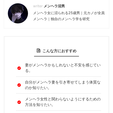
メンヘラ沼男
メンヘラ女に沼られる25歳男｜元カノが全員
メンヘラ｜独自のメンヘラ学を研究
こんな方におすすめ
妻がメンヘラかもしれないと不安を感じてい
る。
自分がメンヘラ妻を引き寄せてしまう体質な
のか知りたい。
メンヘラ女性と関わらないようにするための
方法を知りたい。