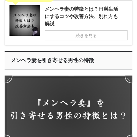
メンヘラ妻の特徴とは？円満生活
にするコツや改善方法、別れ方も
解説
続きを見る
メンヘラ妻を引き寄せる男性の特徴