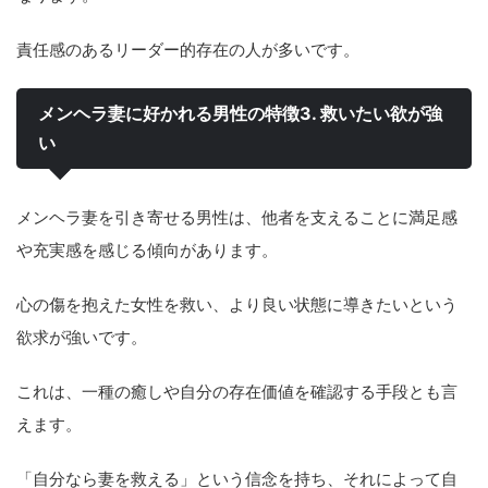
責任感のあるリーダー的存在の人が多いです。
メンヘラ妻に好かれる男性の特徴3. 救いたい欲が強
い
メンヘラ妻を引き寄せる男性は、他者を支えることに満足感
や充実感を感じる傾向があります。
心の傷を抱えた女性を救い、より良い状態に導きたいという
欲求が強いです。
これは、一種の癒しや自分の存在価値を確認する手段とも言
えます。
「自分なら妻を救える」という信念を持ち、それによって自