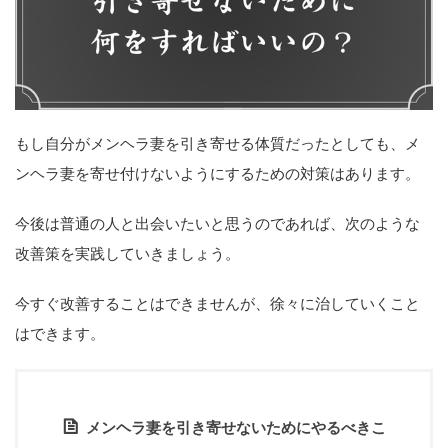
もし自分がメンヘラ妻を引き寄せる体質だったとしても、メ
ンヘラ妻を寄せ付けないようにするための対策はあります。
今後は普通の人と出会いたいと思うのであれば、次のような
改善策を実践していきましょう。
今すぐ改善することはできませんが、徐々に治していくこと
はできます。
メンヘラ妻を引き寄せないためにやるべきこ