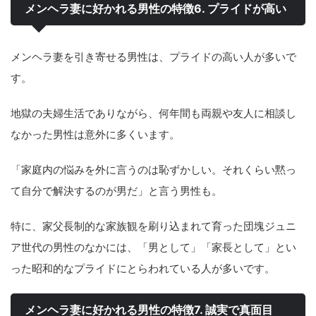
メンヘラ妻に好かれる男性の特徴6. プライドが高い
メンヘラ妻を引き寄せる男性は、プライドの高い人が多いで
す。
地獄の夫婦生活でありながら、何年間も両親や友人に相談し
なかった男性は意外に多くいます。
「家庭内の悩みを外に言うのは恥ずかしい。それくらい黙っ
て自分で解決するのが男だ」と言う男性も。
特に、家父長制的な家族観を刷り込まれて育った団塊ジュニ
ア世代の男性のなかには、「男として」「家長として」とい
った昭和的なプライドにとらわれている人が多いです。
メンヘラ妻に好かれる男性の特徴7. 誠実で真面目