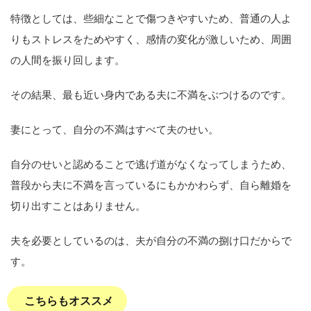
特徴としては、些細なことで傷つきやすいため、普通の人よ
りもストレスをためやすく、感情の変化が激しいため、周囲
の人間を振り回します。
その結果、最も近い身内である夫に不満をぶつけるのです。
妻にとって、自分の不満はすべて夫のせい。
自分のせいと認めることで逃げ道がなくなってしまうため、
普段から夫に不満を言っているにもかかわらず、自ら離婚を
切り出すことはありません。
夫を必要としているのは、夫が自分の不満の捌け口だからで
す。
こちらもオススメ