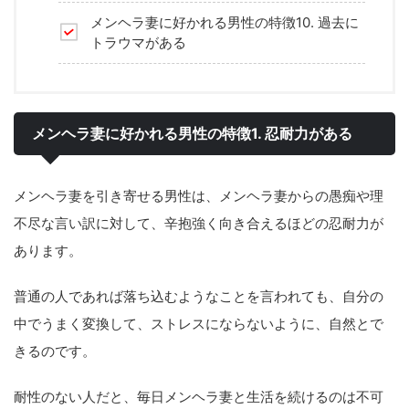
メンヘラ妻に好かれる男性の特徴10. 過去に
トラウマがある
メンヘラ妻に好かれる男性の特徴1. 忍耐力がある
メンヘラ妻を引き寄せる男性は、メンヘラ妻からの愚痴や理
不尽な言い訳に対して、辛抱強く向き合えるほどの忍耐力が
あります。
普通の人であれば落ち込むようなことを言われても、自分の
中でうまく変換して、ストレスにならないように、自然とで
きるのです。
耐性のない人だと、毎日メンヘラ妻と生活を続けるのは不可