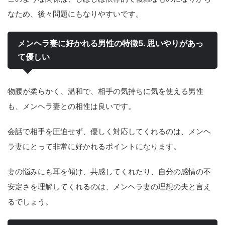
なため、後々問題にもなりやすいです。
メンヘラ妻に好かれる男性の特徴5. 思いやりがあっ
て優しい
物腰が柔らかく、温和で、相手の気持ちに気を使える男性
も、メンヘラ妻との相性は良いです。
会話で相手を圧迫せず、優しく対応してくれるのは、メンヘ
ラ妻にとって非常に好かれるポイントになります。
妻の悩みにも耳を傾け、共感してくれたり、自分の感情の不
安定さを理解してくれるのは、メンヘラ妻の理想の夫と言え
るでしょう。