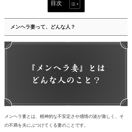
目次
メンヘラ妻って、どんな人？
メンヘラ妻とは、精神的な不安定さや感情の波が激しく、そ
の不満を夫にぶつけてくる妻のことです。