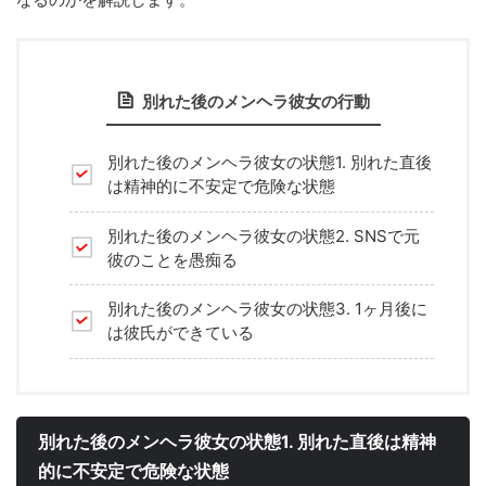
別れた後のメンヘラ彼女の行動
別れた後のメンヘラ彼女の状態1. 別れた直後
は精神的に不安定で危険な状態
別れた後のメンヘラ彼女の状態2. SNSで元
彼のことを愚痴る
別れた後のメンヘラ彼女の状態3. 1ヶ月後に
は彼氏ができている
別れた後のメンヘラ彼女の状態1. 別れた直後は精神
的に不安定で危険な状態