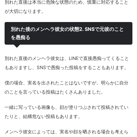
別れた直後は本当に危険な状態のため、慎重に対応すること
が大切になります。
別れた後のメンヘラ彼女の状態2. SNSで元彼のこと
を愚痴る
別れた直後のメンヘラ彼女は、LINEで直接愚痴ってくること
もありますし、SNSで愚痴った投稿をすることもあります。
僕の場合、実名を出されたことはないですが、明らかに自分
のことを言っている投稿はたくさんありました。
一緒に写っている画像も、顔が塗りつぶされて投稿されてい
たりと、結構危ない投稿もあります。
メンヘラ彼女によっては、実名や顔を晒される場合も考えら