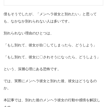
僕もそうでしたが、「メンヘラ彼女と別れたい」と思って
も、なかなか別れられない人は多いです。
別れられない理由のひとつは、
「もし別れて、彼女が自〇してしまったら、どうしよう」
「もし別れて、彼女に〇されそうになったら、どうしよう」
という、深層心理にある恐怖です。
では、実際にメンヘラ彼女と別れた後、彼女はどうなるの
か。
本記事では、別れた後のメンヘラ彼女の行動や感情を解説し