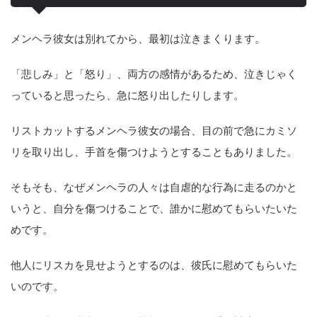
メンヘラ彼女は別れてから、最初は泣きまくります。
「悲しみ」と「怒り」、両方の感情があるため、泣きじゃく
っていると思ったら、急に怒り出したりします。
リストカットするメンヘラ彼女の場合、目の前で急にカミソ
リを取り出し、手首を傷つけようとすることもありました。
そもそも、なぜメンヘラの人々は自虐的な行為に走るのかと
いうと、自分を傷つけることで、誰かに慰めてもらいたいた
めです。
他人にリスカを見せようとするのは、彼氏に慰めてもらいた
いのです。