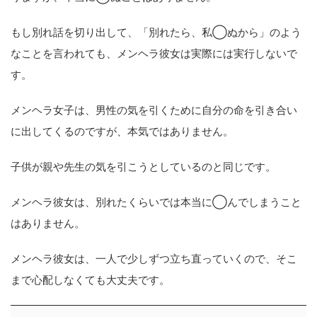
もし別れ話を切り出して、「別れたら、私◯ぬから」のよう
なことを言われても、メンヘラ彼女は実際には実行しないで
す。
メンヘラ女子は、男性の気を引くために自分の命を引き合い
に出してくるのですが、本気ではありません。
子供が親や先生の気を引こうとしているのと同じです。
メンヘラ彼女は、別れたくらいでは本当に◯んでしまうこと
はありません。
メンヘラ彼女は、一人で少しずつ立ち直っていくので、そこ
まで心配しなくても大丈夫です。