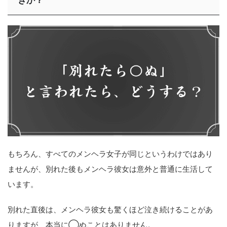
もちろん、すべてのメンヘラ女子が同じというわけではあり
ませんが、別れた後もメンヘラ彼女は意外と普通に生活して
います。
別れた直後は、メンヘラ彼女も驚くほど泣き続けることがあ
りますが、本当に◯ぬことはありません。