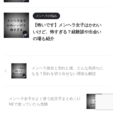
メンヘラの悩み
【怖いです】メンヘラ女子はかわい
いけど、怖すぎる？経験談や出会い
の場も紹介
メンヘラ彼女と別れた後、どんな気持ちに
なる？別れを切り出せない理由も解説
メンヘラ女子がよく使う絵文字まとめ｜LI
NEで使っていたら危険