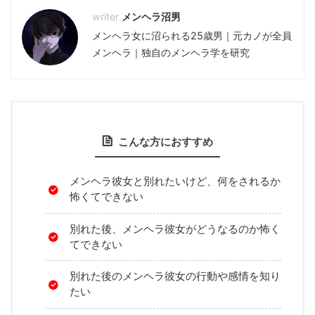
メンヘラ沼男
メンヘラ女に沼られる25歳男｜元カノが全員
メンヘラ｜独自のメンヘラ学を研究
こんな方におすすめ
メンヘラ彼女と別れたいけど、何をされるか
怖くてできない
別れた後、メンヘラ彼女がどうなるのか怖く
てできない
別れた後のメンヘラ彼女の行動や感情を知り
たい