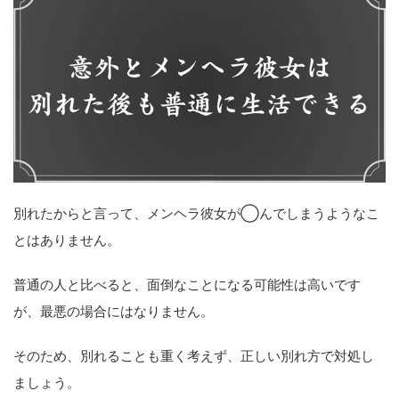
別れたからと言って、メンヘラ彼女が◯んでしまうようなこ
とはありません。
普通の人と比べると、面倒なことになる可能性は高いです
が、最悪の場合にはなりません。
そのため、別れることも重く考えず、正しい別れ方で対処し
ましょう。