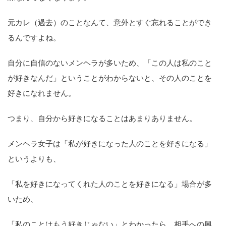
元カレ（過去）のことなんて、意外とすぐ忘れることができ
るんですよね。
自分に自信のないメンヘラが多いため、「この人は私のこと
が好きなんだ」ということがわからないと、その人のことを
好きになれません。
つまり、自分から好きになることはあまりありません。
メンヘラ女子は「私が好きになった人のことを好きになる」
というよりも、
「私を好きになってくれた人のことを好きになる」場合が多
いため、
「私のことはもう好きじゃない」とわかったら、相手への興