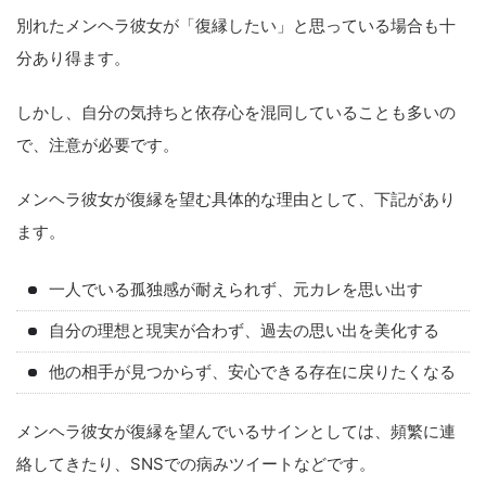
別れたメンヘラ彼女が「復縁したい」と思っている場合も十
分あり得ます。
しかし、自分の気持ちと依存心を混同していることも多いの
で、注意が必要です。
メンヘラ彼女が復縁を望む具体的な理由として、下記があり
ます。
一人でいる孤独感が耐えられず、元カレを思い出す
自分の理想と現実が合わず、過去の思い出を美化する
他の相手が見つからず、安心できる存在に戻りたくなる
メンヘラ彼女が復縁を望んでいるサインとしては、頻繁に連
絡してきたり、SNSでの病みツイートなどです。