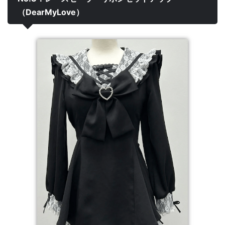
（DearMyLove）